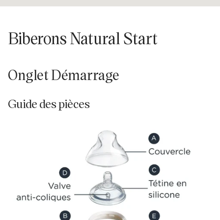
isissez
tre
Biberons Natural Start
resse
l...
Onglet Démarrage
Guide des pièces