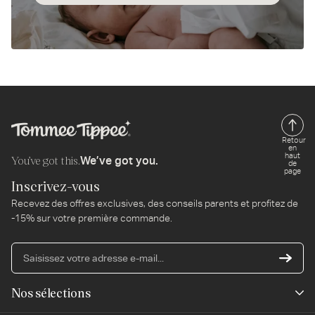
Retour
en
haut
You’ve got this.
We’ve got you.
de
page
Inscrivez-vous
Recevez des offres exclusives, des conseils parents et profitez de
-15% sur votre première commande.
Sa
vo
ad
Nos sélections
e-
mai