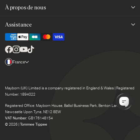
Nouveautés
À propos de nous
Meilleures ventes
Notre marque
Assistance
Tendances du moment
Pour la planète
Aides et conseils
Dernière chance
Mayborn Group
Nous contacter
Facebook
Instagram
YouTube
TikTok
Mentions légales
Pays/région
France
Livraison
Garantie 2 ans
Retours
Satisfait ou remboursé
Mayborn (UK) Limited is a company registered in England & Wales | Registered
Assistance produit
Number: 1894022
Registered Office: Mayborn House, Balliol Business Park, Benton Lane,
Newcastle Upon Tyne, NE12 8EW
VAT Number:
GB176148154
© 2026 |
Tommee Tippee