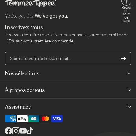
Retour
en
isissez
haut
You’ve got this.
We’ve got you.
de
tre
page
resse
Inscrivez-vous
Recevez des offres exclusives, des conseils parents et profitez de
l...
-15% sur votre première commande.
Sa
vo
ad
Nos sélections
e-
mai
Nouveautés
À propos de nous
Meilleures ventes
Notre marque
Assistance
Tendances du moment
Pour la planète
Aides et conseils
Dernière chance
Mayborn Group
Nous contacter