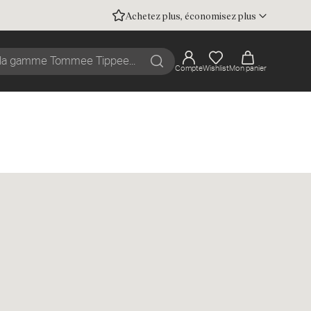
mail...
Achetez plus, économisez plus
Compte
Wishlist
Mon panier
Recherche