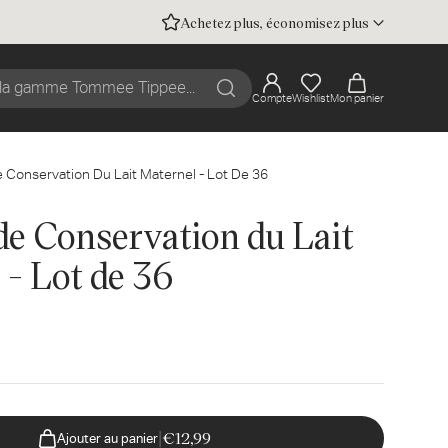
mail...
Achetez plus, économisez plus
Compte
Wishlist
Mon panier
Recherche
 Conservation Du Lait Maternel - Lot De 36
de Conservation du Lait
 - Lot de 36
|
€12,99
Ajouter au panier