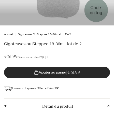
isissez
tre
resse
l...
Accueil
Gigoteuses Ou Steppee 18-36m - Lot De 2
Gigoteuses ou Steppee 18-36m - lot de 2
€61,99
D'une valeur de €79,98
|
€61,99
Ajouter au panier
Livraison Express Offerte Dès 60€
Détail du produit