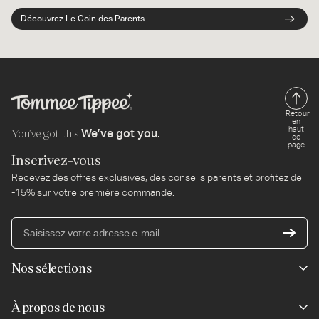
Découvrez Le Coin des Parents
Retour
en
haut
You’ve got this.
We’ve got you.
de
page
Inscrivez-vous
Recevez des offres exclusives, des conseils parents et profitez de
-15% sur votre première commande.
Sa
vo
ad
Nos sélections
e-
mai
Nouveautés
À propos de nous